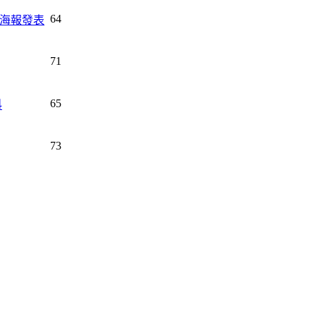
64
海報發表
71
65
科
73